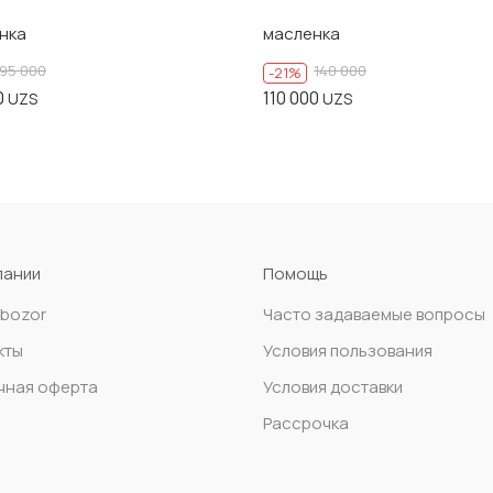
нка
масленка
95 000
140 000
-21%
0
110 000
UZS
UZS
пании
Помощь
nbozor
Часто задаваемые вопросы
кты
Условия пользования
чная оферта
Условия доставки
Рассрочка