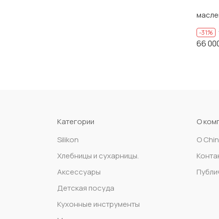
КОРИЧНЕВЫЙ
масле
стальной
-31%
66 00
черно белый
Черное
черный
Чорний
Категории
О ком
Silikon
О Chi
Xлебницы и сухарницы.
Конта
Аксессуары
Публи
Детская посуда
Кухонные инструменты