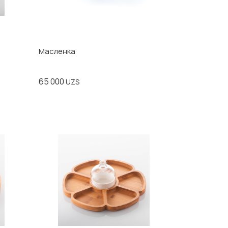
Масленка
65 000
UZS