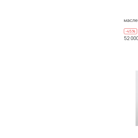
КАМЕННО-БЕЛЫЙ
КАМЕННО-БЕЛЫЙ Синий
масле
-45%
коричневый
52 00
Розовый
серий
серый
Серый розовый голубой желтый
Синий
Синий коричневый
СИНИЙ/КАМЕННО-БЕЛЫЙ/