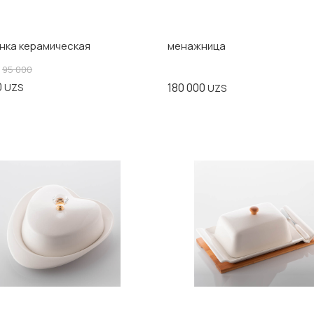
нка керамическая
менажница
95 000
0
180 000
UZS
UZS