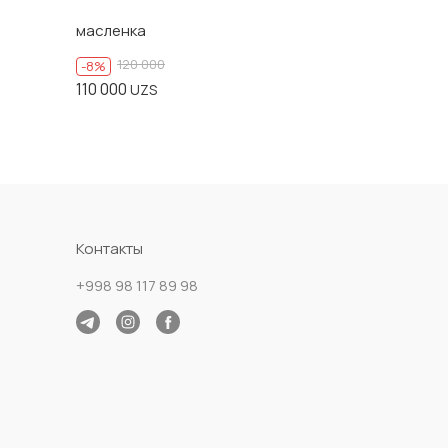
масленка
120 000
-8%
110 000
UZS
Контакты
+998 98 117 89 98