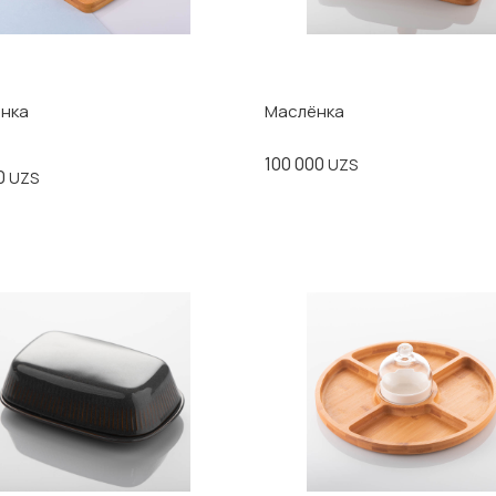
нка
Маслёнка
100 000
UZS
00
UZS