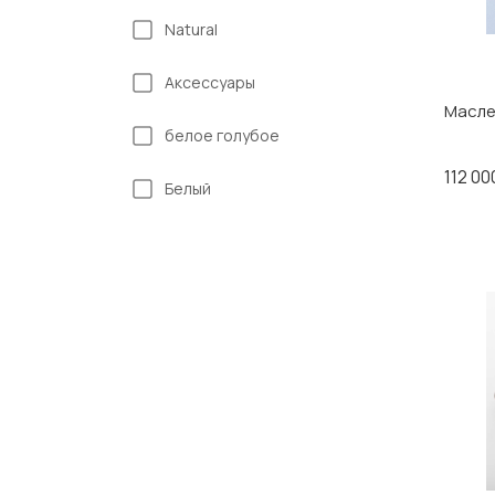
Natural
Аксессуары
Масле
белое голубое
112 0
Белый
белый голубое
Белый черный
Голубое Серый
деревянный
зеленый