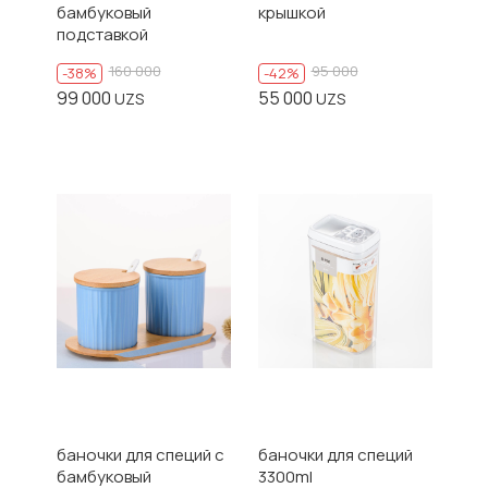
бамбуковый
крышкой
подставкой
160 000
95 000
-38%
-42%
99 000
55 000
UZS
UZS
баночки для специй с
баночки для специй
бамбуковый
3300ml