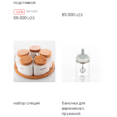
подставкой
85 000
-22%
85 000
UZS
66 000
UZS
набор специй
баночка для
вареников с
пружиной