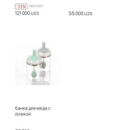
180 000
-33%
121 000
55 000
UZS
UZS
банка для меда с
ложкой